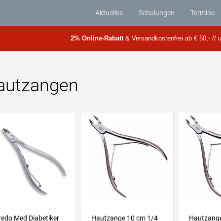
Aktuelles
Schulungen
Termine
2% Online-Rabatt
& Versandkostenfrei ab € 50,- // u
autzangen
redo Med Diabetiker
Hautzange 10 cm 1/4
Hautzange