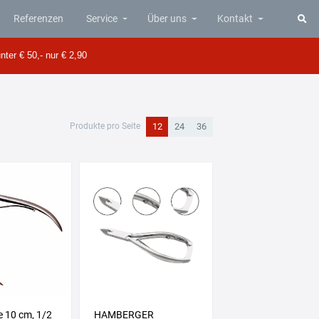
Referenzen
Service
Über uns
Kontakt
Menü anzeigen
Menü anzeigen
Menü anzeigen
nter € 50,- nur € 2,90
12
24
36
Produkte pro Seite
 10 cm, 1/2
HAMBERGER