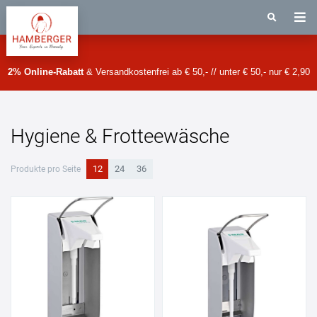
2% Online-Rabatt
& Versandkostenfrei ab € 50,- // unter € 50,- nur € 2,90
Hygiene & Frotteewäsche
12
24
36
Produkte pro Seite