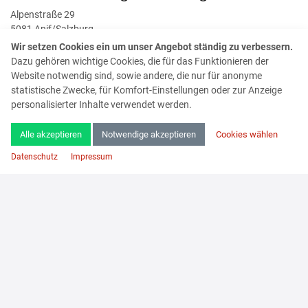
Alpenstraße 29
5081 Anif/Salzburg
Wir setzen Cookies ein um unser Angebot ständig zu verbessern.
Kontaktdaten
Dazu gehören wichtige Cookies, die für das Funktionieren der
T: +43(6246)20 893
Website notwendig sind, sowie andere, die nur für anonyme
M:
salzburg@hambergercosmetic.at
statistische Zwecke, für Komfort-Einstellungen oder zur Anzeige
personalisierter Inhalte verwendet werden.
Öffnungszeiten
Unsere Niederlassung ist derzeit nicht durchgehend besetzt. Wir
Alle akzeptieren
Notwendige akzeptieren
Cookies wählen
ersuchen um Terminvereinbarung.
Datenschutz
Impressum
HAMBERGER Gruppe
Brausewettergasse 8
A-1220 Wien
Telefon
+43 1 310 99 51-0
Fax
+43 1 310 99 51-14
E-Mail
info@hambergercosmetic.at