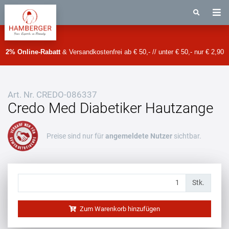
2% Online-Rabatt
& Versandkostenfrei ab € 50,- // unter € 50,- nur € 2,90
Art. Nr.
CREDO-086337
Credo Med Diabetiker Hautzange
Preise sind nur für
angemeldete Nutzer
sichtbar.
Stk.
Zum Warenkorb hinzufügen