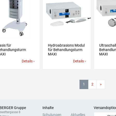
asis für
Hydroabrasions Modul
Ultraschal
ehandlungsturm
für Behandlungsturm
Behandlu
AXI
MAXI
MAXI
Details ›
Details ›
1
2
»
BERGER Gruppe
Inhalte
Versandoptio
ewettergasse 8
Schulungen
Aktuelles