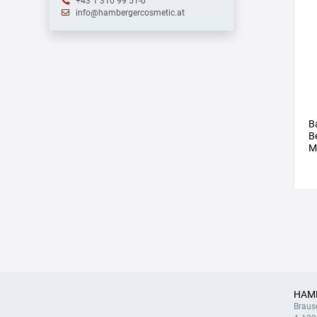
+43 1 310 99 51-0
info@hambergercosmetic.at
B
B
M
HAM
Braus