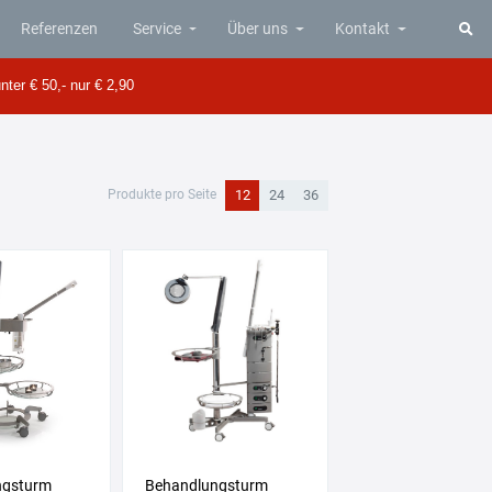
Referenzen
Service
Über uns
Kontakt
Menü anzeigen
Menü anzeigen
Menü anzeigen
nter € 50,- nur € 2,90
12
24
36
Produkte pro Seite
ngsturm
Behandlungsturm