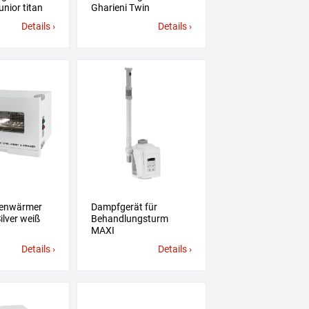
unior titan
Gharieni Twin
Details ›
Details ›
enwärmer
Dampfgerät für
ilver weiß
Behandlungsturm
MAXI
Details ›
Details ›