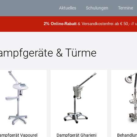
Aktuelles
Schulungen
Termine
2% Online-Rabatt
& Versandkostenfrei ab € 50,- // u
ampfgeräte & Türme
ampfgerät Vapourel
Dampfgerät Gharieni
Behandlu