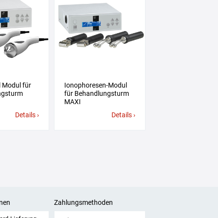
l Modul für
Ionophoresen-Modul
ngsturm
für Behandlungsturm
MAXI
Details ›
Details ›
nen
Zahlungsmethoden