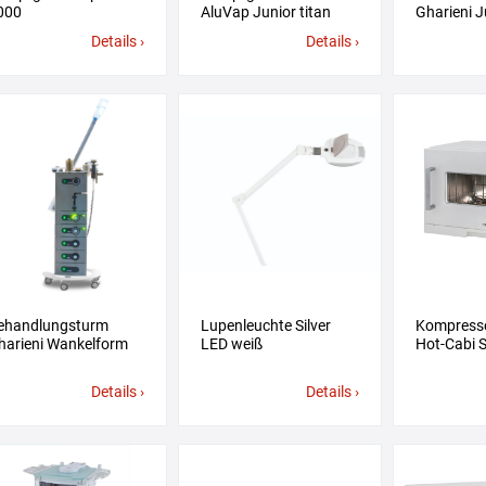
000
AluVap Junior titan
Gharieni J
Details ›
Details ›
ehandlungsturm
Lupenleuchte Silver
Kompress
harieni Wankelform
LED weiß
Hot-Cabi S
Details ›
Details ›